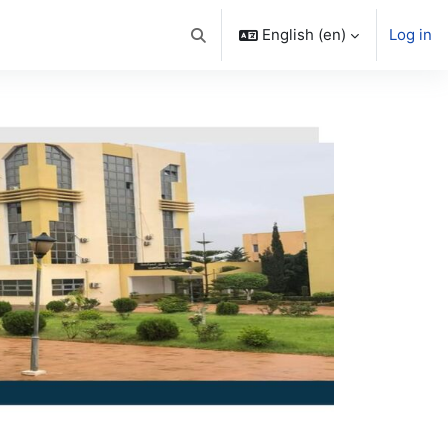
English ‎(en)‎
Log in
Toggle search input